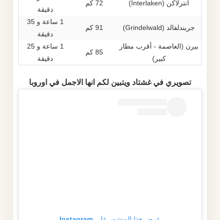
انترلاكن (Interlaken)
72 كم
دقيقة
1 ساعة و 35
جريندلفالد (Grindelwald)
91 كم
دقيقة
بيرن (العاصمة - أقرب مطار
1 ساعة و 25
85 كم
كبير)
دقيقة
تصويري في غشتاد ويتبين لكم انها الاجمل في اوروبا
عرض هذا المنشور على Instagram