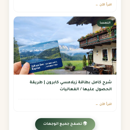
اقرأ الآن ←
النمسا
شرح كامل بطاقة زيلامسي كابرون | طريقة
الحصول عليها / الفعاليات
اقرأ الآن ←
🌍 تصفح جميع الوجهات