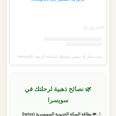
تمت مشاركة منشور بواسطة ‏‎السياحة الريفية‎‏ (@‏‎touristeea‎‏)
🌿 نصائح ذهبية لرحلتك في
سويسرا
1. 🎟️
بطاقة السكة الحديدية السويسرية (Swiss