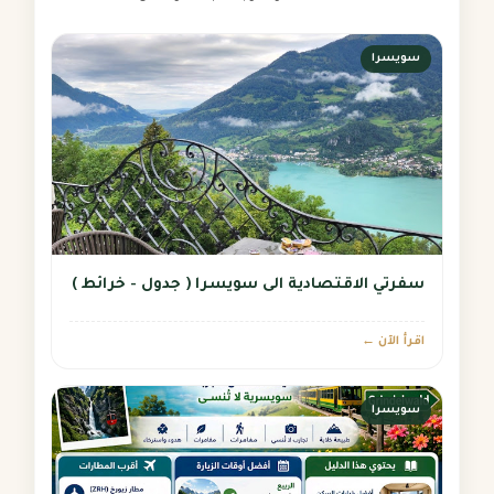
سويسرا
سفرتي الاقتصادية الى سويسرا ( جدول - خرائط )
اقرأ الآن ←
سويسرا