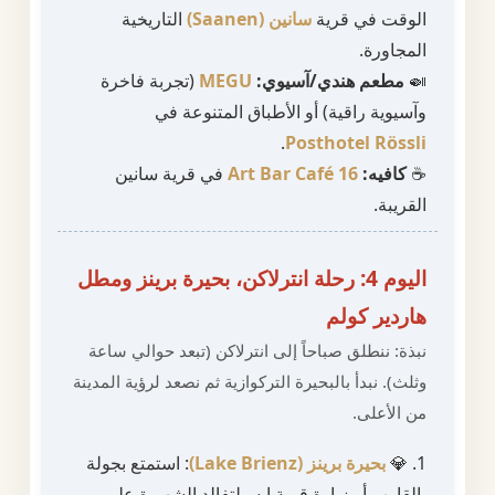
الوقت في قرية
سانين (Saanen)
التاريخية
المجاورة.
🍛
مطعم هندي/آسيوي:
MEGU
(تجربة فاخرة
وآسيوية راقية) أو الأطباق المتنوعة في
.
Posthotel Rössli
☕
كافيه:
16 Art Bar Café
في قرية سانين
القريبة.
اليوم 4: رحلة انترلاكن، بحيرة برينز ومطل
هاردير كولم
نبذة: ننطلق صباحاً إلى انترلاكن (تبعد حوالي ساعة
وثلث). نبدأ بالبحيرة التركوازية ثم نصعد لرؤية المدينة
من الأعلى.
1. 💎
بحيرة برينز (Lake Brienz)
: استمتع بجولة
بالقارب أو زيارة قرية إيسيلتفالد الشهيرة على