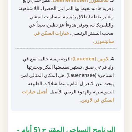
3.
سانينموزر (Saanenmöser):
ممر جبلي رائع
وقرية هادئة تحيط بها المراعي الخضراء اللامتناهية،
وتعتبر نقطة انطلاق رئيسية لمسارات المشي
والتلفريكات، وتوفر هدوءاً عز نظيره بعيداً عن
صخب السنتر الرئيسي.
خيارات السكن في
سانينموزر.
4.
لاونين (Lauenen):
قرية ريفية حالمة تقع في
وادٍ فرعي ضيق، تشتهر بطبيعتها البكر وبحيرتها
الساحرة (Lauenensee). هي المكان المثالي لمن
يبحث عن الانعزال التام وسط شلالات الطبيعة
السويسرية والهدوء الريفي الأصيل.
أجمل خيارات
السكن في لاونين.
البرنامج السياحي المقترح (5 أيام -