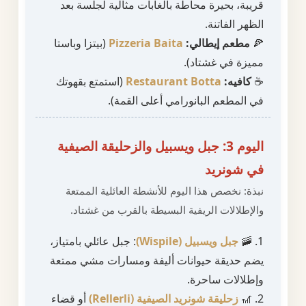
قريبة، بحيرة محاطة بالغابات مثالية لجلسة بعد
الظهر الفاتنة.
🍕
مطعم إيطالي:
Pizzeria Baita
(بيتزا وباستا
مميزة في غشتاد).
☕
كافيه:
Restaurant Botta
(استمتع بقهوتك
في المطعم البانورامي أعلى القمة).
اليوم 3: جبل ويسبيل والزحليقة الصيفية
في شونريد
نبذة: نخصص هذا اليوم للأنشطة العائلية الممتعة
والإطلالات الريفية البسيطة بالقرب من غشتاد.
1. 🚠
جبل ويسبيل (Wispile)
: جبل عائلي بامتياز،
يضم حديقة حيوانات أليفة ومسارات مشي ممتعة
وإطلالات ساحرة.
2. 🎢
زحليقة شونريد الصيفية (Rellerli)
أو قضاء