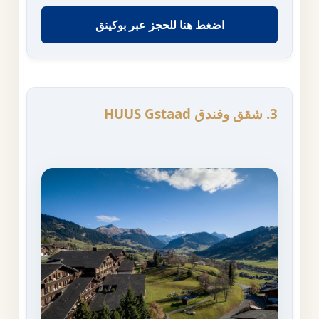
اضغط هنا للحجز عبر بوكينق
3. شقق وفندق HUUS Gstaad