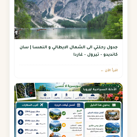
جدول رحلتي الى الشمال الايطالي و النمسا | سان
كانديدو - تيرول - غاردا
اقرأ الآن ←
الأدلة السياحية اوروبا