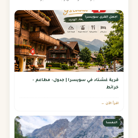
اجمل القرى سويسرا
قرية غشتاد في سويسرا | جدول- مطاعم -
خرائط
اقرأ الآن ←
النمسا