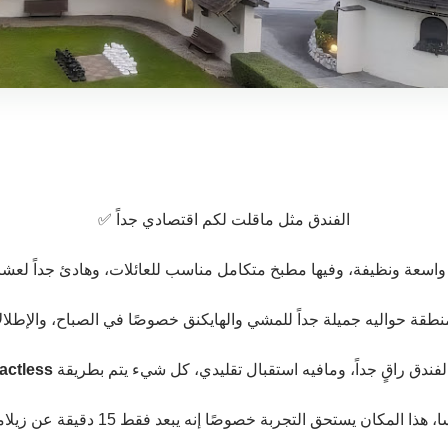
الفندق مثل ماقلت لكم اقتصادي جداً ✅
واسعة ونظيفة، وفيها مطبخ متكامل مناسب للعائلات، وهادئ جداً لعشا
منطقة حواليه جميلة جداً للمشي والهايكنق خصوصًا في الصباح، والإطلال
لفندق راقٍ جداً، ومافيه استقبال تقليدي، كل شيء يتم بطريقة
actless
 إنه يبعد فقط 15 دقيقة عن زيلامسي، ومناسب للرحلات اليومية للبحيرات والجبال 🌄.