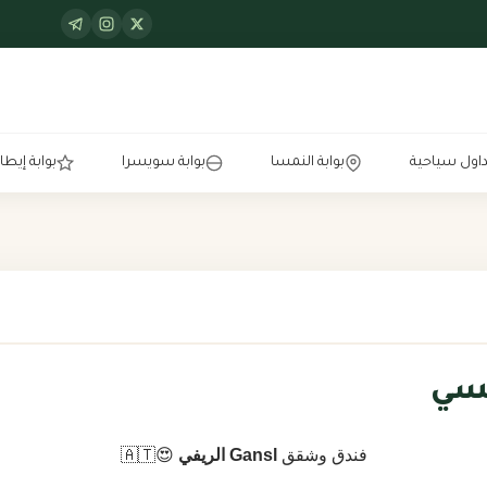
اول سياحية
بوابة النمسا
بوابة سويسرا
بوابة إيطال
مسي
فندق وشقق
Gansl الريفي
😍🇦🇹