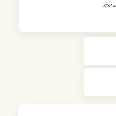
ة 🌿💚.