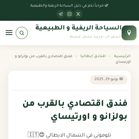
الرئيسية
🌿 مرحباً بكم في دليل السياحة الريفية والطبيعية
جداول سياحية
السياحة الريفية و الطبيعية
بوابة النمسا
السفر الى اوروبا بشكل مبسط
بوابة سويسرا
الرئيسية
›
افنادق ايطاليا
›
فندق اقتصادي بالقرب من بولزانو و
اورتيساي
بوابة إيطاليا
📅 يونيو 29, 2025
بوابة ألمانيا
فندق اقتصادي بالقرب من
بولزانو و اورتيساي
تلوموني في الشمال الايطالي 😍🇮🇹