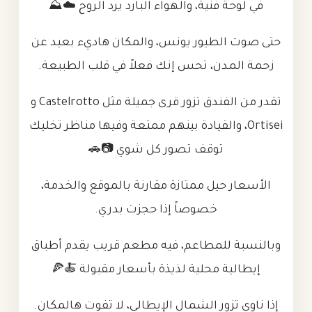
في لوحة فنية، والهواء البارد يرد الروح ☁️⛰️
حتى صوت الطيور يونس، والمكان هاديء بعيد عن
زحمة المدن، تحس إنك فعلاً في قلب الطبيعة.
تقدر من الفندق تزور قرى جميلة مثل Castelrotto و
Ortisei، والقيادة بينهم ممتعة وفيها مناظر تخليك
توقف تصور كل شوي 📷🚗
الأسعار حيل ممتازة مقارنة بالموقع والخدمة،
خصوصاً إذا حجزت بدري.
وبالنسبة للمطاعم، فيه مطعم قريب يقدم أطباق
إيطالية محلية لذيذة بأسعار مقبولة 🍝🍕
إذا ناوي تزور الشمال الإيطالي، لا تفوت هالمكان.