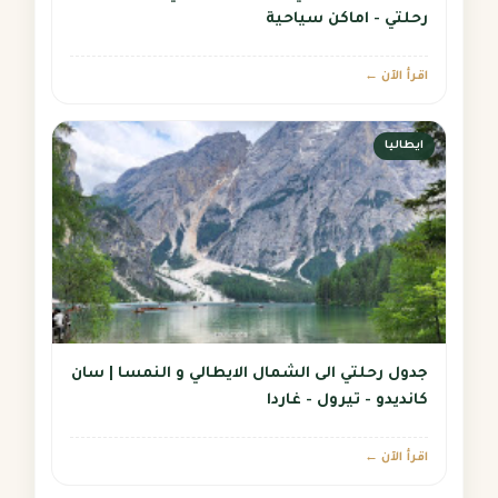
رحلتي - اماكن سياحية
اقرأ الآن ←
ايطاليا
جدول رحلتي الى الشمال الايطالي و النمسا | سان
كانديدو - تيرول - غاردا
اقرأ الآن ←