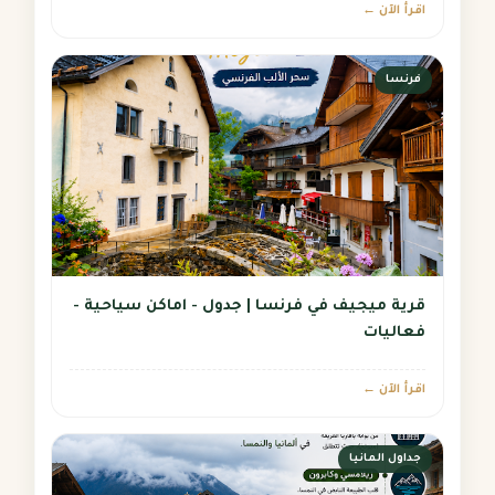
اقرأ الآن ←
فرنسا
قرية ميجيف في فرنسا | جدول - اماكن سياحية -
فعاليات
اقرأ الآن ←
جداول المانيا